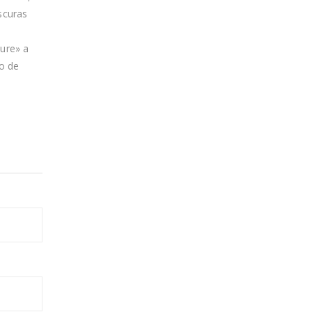
scuras
cure» a
so de