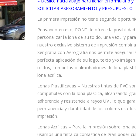
– Deslice hacia abajo para llenar el formulario y
SOLICITAR ASESORAMIENTO y PRESUPUESTO 
La primera impresión no tiene segunda oportun
Pensando en eso, PONTI le ofrece la posibilidad
personalizar la lona de su toldo, una vez …y par
nuestro exclusivo sistema de impresión combin
Serigrafía con Aerografía nos permite asegurar 
perfecta aplicación de su logo, texto y/o imágen
toldos, sombrillas o almohadones de lona plasti
lona acrílica.
Lonas Plastificadas – Nuestras tintas de PVC so
compatibles con la lona plástica, alcanzando gra
adherencia y resistencia a rayos UV , lo que gara
permanencia y durabilidad de los colores usados
impresión.
Lonas Acrílicas – Para la impresión sobre lona acr
usamos una tinta calcoplástica de gran poder cub