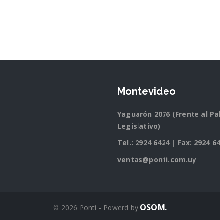
Montevideo
Yaguarón 2076 (Frente al Pa
Legislativo)
Tel.:
2924 6424
| Fax: 2924 6
ventas@ponti.com.uy
OSOM.
© 2026 Ponti - Powerd by