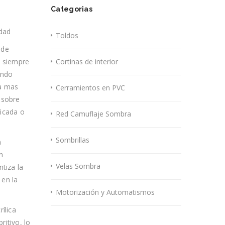
Categorias
–
idad
Toldos
 de
a siempre
Cortinas de interior
ando
la mas
Cerramientos en PVC
 sobre
ficada o
Red Camuflaje Sombra
Sombrillas
n
n
Velas Sombra
ntiza la
 en la
Motorización y Automatismos
ílica
ritivo, lo