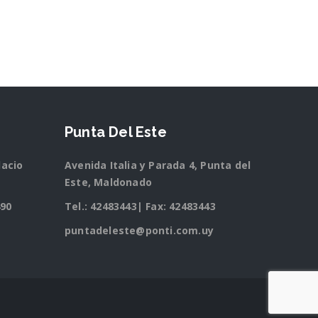
Punta Del Este
lacio
Avenida Italia y Parada 4, Punta del
Este, Maldonado
490
Tel.:
42483443
| Fax: 42483443
puntadeleste@ponti.com.uy