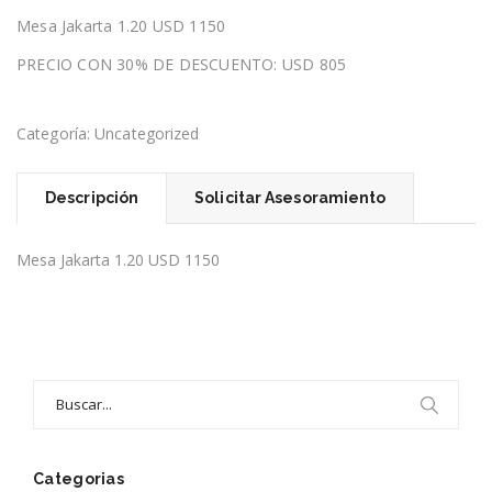
precio
precio
Mesa Jakarta 1.20 USD 1150
original
actual
era:
es:
PRECIO CON 30% DE DESCUENTO: USD 805
USD
USD
1,150.00.
805.00.
Categoría:
Uncategorized
Descripción
Solicitar Asesoramiento
Mesa Jakarta 1.20 USD 1150
Search
for:
Categorias