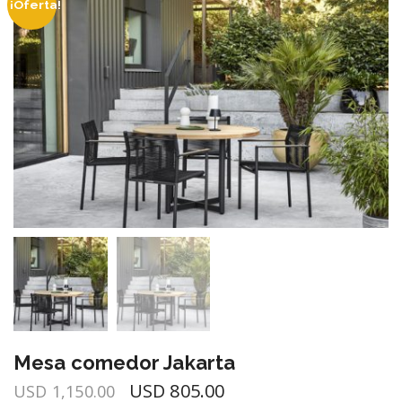
¡Oferta!
Mesa comedor Jakarta
El
El
USD
805.00
USD
1,150.00