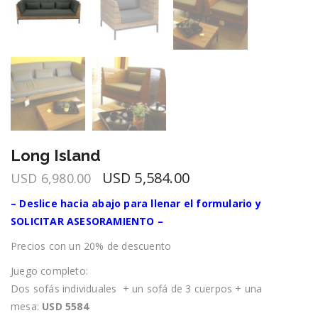
Long Island
El
El
USD
5,584.00
USD
6,980.00
precio
precio
– Deslice hacia abajo para llenar el formulario y
original
actual
SOLICITAR ASESORAMIENTO –
era:
es:
USD
USD
Precios con un 20% de descuento
6,980.00.
5,584.00.
Juego completo:
Dos sofás individuales + un sofá de 3 cuerpos + una
mesa:
USD 5584