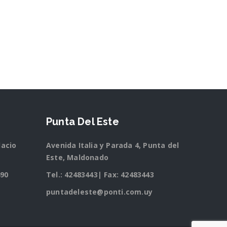
Punta Del Este
lacio
Avenida Italia y Parada 4, Punta del
Este, Maldonado
490
Tel.:
42483443
| Fax: 42483443
puntadeleste@ponti.com.uy