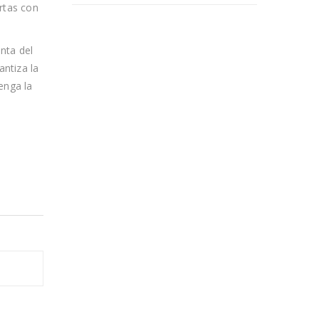
rtas con
nta del
antiza la
enga la
.