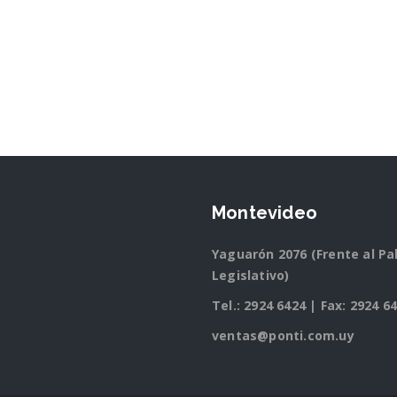
Montevideo
Yaguarón 2076 (Frente al Pa
Legislativo)
Tel.:
2924 6424
| Fax: 2924 6
ventas@ponti.com.uy