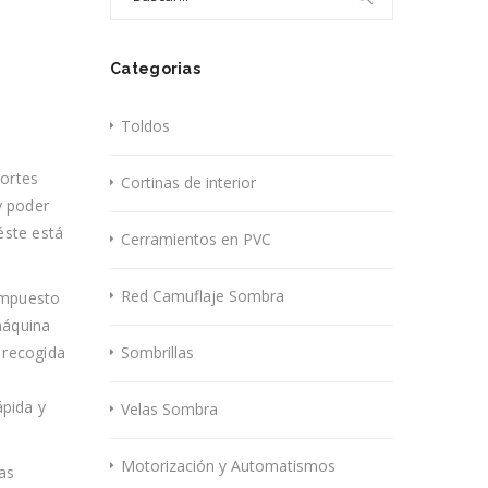
for:
Categorias
Toldos
portes
Cortinas de interior
y poder
éste está
Cerramientos en PVC
Red Camuflaje Sombra
ompuesto
máquina
 recogida
Sombrillas
ápida y
Velas Sombra
Motorización y Automatismos
as