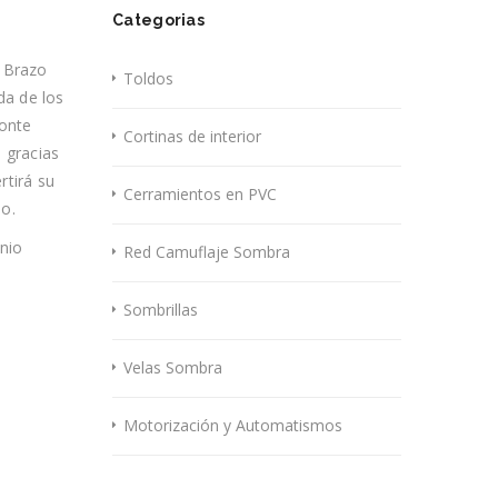
Categorias
 Brazo
Toldos
da de los
zonte
Cortinas de interior
 gracias
rtirá su
Cerramientos en PVC
mo.
inio
Red Camuflaje Sombra
Sombrillas
Velas Sombra
Motorización y Automatismos