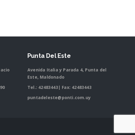
Punta Del Este
lacio
Avenida Italia y Parada 4, Punta del
Este, Maldonado
490
Tel.:
42483443
| Fax: 42483443
puntadeleste@ponti.com.uy