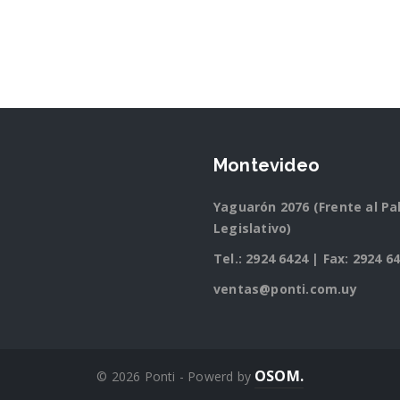
Montevideo
Yaguarón 2076 (Frente al Pa
Legislativo)
Tel.:
2924 6424
| Fax: 2924 6
ventas@ponti.com.uy
OSOM.
© 2026 Ponti - Powerd by